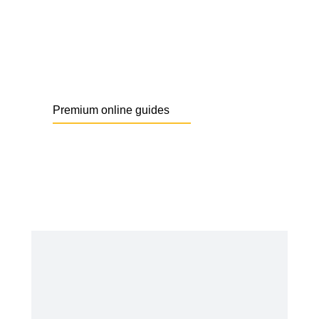
Optimize your system
16. Feber 2020
Premium online guides